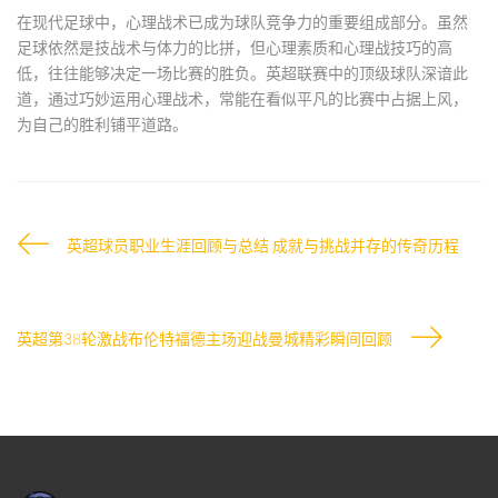
在现代足球中，心理战术已成为球队竞争力的重要组成部分。虽然
足球依然是技战术与体力的比拼，但心理素质和心理战技巧的高
低，往往能够决定一场比赛的胜负。英超联赛中的顶级球队深谙此
道，通过巧妙运用心理战术，常能在看似平凡的比赛中占据上风，
为自己的胜利铺平道路。
英超球员职业生涯回顾与总结 成就与挑战并存的传奇历程
英超第38轮激战布伦特福德主场迎战曼城精彩瞬间回顾