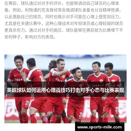
在赛前，球队通过对对手的评价，也能够调动自己球员的心理准
备。例如，利物浦的克洛普经常会强调球队准备充分且精神饱满，
以此激励自己的球员，同时也暗示对手可能在心理上感受到压力，
尤其是在关键比赛中，这种心理战术对年轻球员或心理较弱的球员
更具杀伤力。通过对对手的施压，球队能够在赛前就为比赛埋下不
安的种子，影响对方的表现。