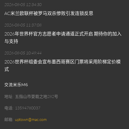
2026-08-05 12:34:30
AC米兰欧联杯被罗马双杀惨败引发连锁反思
2026-08-05 11:37:08
2026年世界杯官方志愿者申请通道正式开启 期待你的加入
与支持
2026-08-05 10:49:44
2026世界杯组委会宣布墨西哥赛区门票将采用阶梯定价模
式
交流米乐M6
地址
五指山市耍栽之地282号
电话
13594780037
邮箱
uptown@mac.com