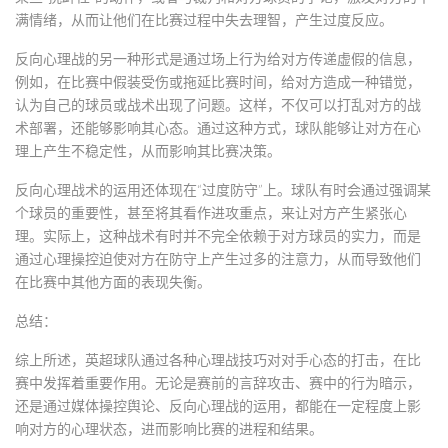
满情绪，从而让他们在比赛过程中失去理智，产生过度反应。
反向心理战的另一种形式是通过场上行为给对方传递虚假的信息，
例如，在比赛中假装受伤或拖延比赛时间，给对方造成一种错觉，
认为自己的球员或战术出现了问题。这样，不仅可以打乱对方的战
术部署，还能够影响其心态。通过这种方式，球队能够让对方在心
理上产生不稳定性，从而影响其比赛决策。
反向心理战术的运用还体现在“过度防守”上。球队有时会通过强调某
个球员的重要性，甚至将其看作进攻重点，来让对方产生紧张心
理。实际上，这种战术有时并不完全依赖于对方球员的实力，而是
通过心理操控迫使对方在防守上产生过多的注意力，从而导致他们
在比赛中其他方面的表现失衡。
总结：
综上所述，英超球队通过各种心理战技巧对对手心态的打击，在比
赛中发挥着重要作用。无论是赛前的言辞攻击、赛中的行为暗示，
还是通过媒体操控舆论、反向心理战的运用，都能在一定程度上影
响对方的心理状态，进而影响比赛的进程和结果。