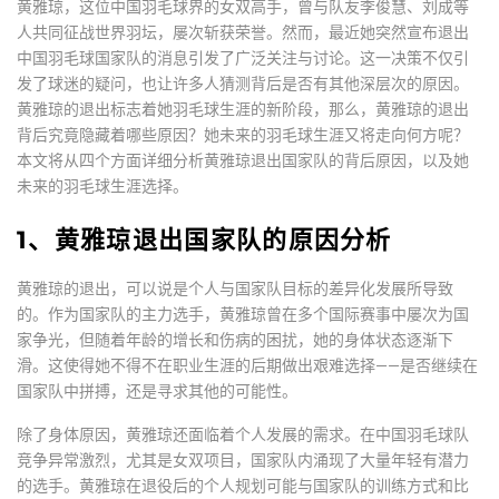
黄雅琼，这位中国羽毛球界的女双高手，曾与队友李俊慧、刘成等
人共同征战世界羽坛，屡次斩获荣誉。然而，最近她突然宣布退出
中国羽毛球国家队的消息引发了广泛关注与讨论。这一决策不仅引
发了球迷的疑问，也让许多人猜测背后是否有其他深层次的原因。
黄雅琼的退出标志着她羽毛球生涯的新阶段，那么，黄雅琼的退出
背后究竟隐藏着哪些原因？她未来的羽毛球生涯又将走向何方呢？
本文将从四个方面详细分析黄雅琼退出国家队的背后原因，以及她
未来的羽毛球生涯选择。
1、黄雅琼退出国家队的原因分析
黄雅琼的退出，可以说是个人与国家队目标的差异化发展所导致
的。作为国家队的主力选手，黄雅琼曾在多个国际赛事中屡次为国
家争光，但随着年龄的增长和伤病的困扰，她的身体状态逐渐下
滑。这使得她不得不在职业生涯的后期做出艰难选择——是否继续在
国家队中拼搏，还是寻求其他的可能性。
除了身体原因，黄雅琼还面临着个人发展的需求。在中国羽毛球队
竞争异常激烈，尤其是女双项目，国家队内涌现了大量年轻有潜力
的选手。黄雅琼在退役后的个人规划可能与国家队的训练方式和比