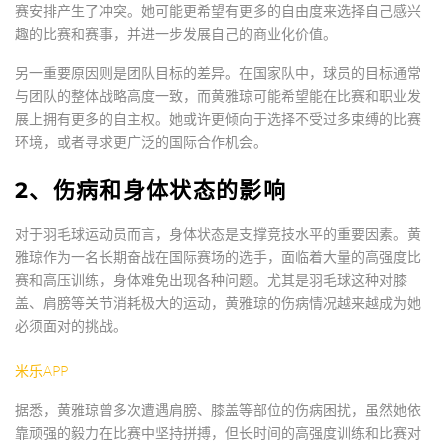
赛安排产生了冲突。她可能更希望有更多的自由度来选择自己感兴
趣的比赛和赛事，并进一步发展自己的商业化价值。
另一重要原因则是团队目标的差异。在国家队中，球员的目标通常
与团队的整体战略高度一致，而黄雅琼可能希望能在比赛和职业发
展上拥有更多的自主权。她或许更倾向于选择不受过多束缚的比赛
环境，或者寻求更广泛的国际合作机会。
2、伤病和身体状态的影响
对于羽毛球运动员而言，身体状态是支撑竞技水平的重要因素。黄
雅琼作为一名长期奋战在国际赛场的选手，面临着大量的高强度比
赛和高压训练，身体难免出现各种问题。尤其是羽毛球这种对膝
盖、肩膀等关节消耗极大的运动，黄雅琼的伤病情况越来越成为她
必须面对的挑战。
米乐APP
据悉，黄雅琼曾多次遭遇肩膀、膝盖等部位的伤病困扰，虽然她依
靠顽强的毅力在比赛中坚持拼搏，但长时间的高强度训练和比赛对