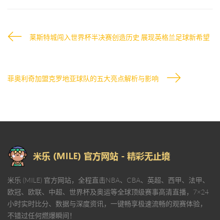
莱斯特城闯入世界杯半决赛创造历史 展现英格兰足球新希望
菲奥利奇加盟克罗地亚球队的五大亮点解析与影响
米乐 (MILE) 官方网站，全程直击NBA、CBA、英超、西甲、法甲、
欧冠、欧联、中超、世界杯及奥运等全球顶级赛事高清直播，7×24
小时实时比分、数据与深度资讯，一键畅享极速流畅的观赛体验，
不错过任何燃爆瞬间！