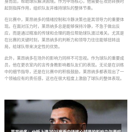
身而出，帮助球队解决困境。作为中场核心，他需要在攻防转换时
起到指挥作用，组织队友并维持球队的整体节奏。
在比赛中，莱昂纳多的情绪控制和冷静决策也是其领导力的重要体
现。在面对压力时，莱昂纳多总是能够保持冷静，不急于做出反
应，而是通过精准的传球和合理的跑位帮助球队渡过难关。尤其是
在比赛的关键时刻，莱昂纳多的判断力和领导力往往能够扭转战
局，给球队带来决定性的优势。
此外，莱昂纳多在场外的影响力同样不可忽视。作为球队的重要成
员，他在更衣室内的言传身教影响着队友们的表现。无论是在训练
中的细节指导，还是在比赛中的积极鼓励，莱昂纳多都表现出了一
个领袖应有的责任感，这也在很大程度上激励了球队的整体表现。