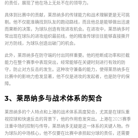
的责任，展现了他在场上无处不在的领导力。
具体到比赛中的贡献，莱昂纳多的传球能力和战术理解更是无可挑
剔。他不仅能准确找到队友的跑动路线，而且他总是能够做出迅速
而果断的决策，为球队创造有效进攻机会。在进攻中，莱昂纳多时
常出现在球队的进攻组织最前线，他的精准传球往往能够直接撕开
对方防线，为球队创造出破门的机会。
此外，莱昂纳多在防守端的付出同样重要。他的抢断成功率和拦截
能力在整个赛季中表现突出，经常能够在关键时刻进行有效的防
守，防止对方反击的发生。这种攻守兼备的能力，使得莱昂纳多在
比赛中的影响力愈发显著，他不仅是进攻的发起者，也是防守的保
障。
3、莱昂纳多与战术体系的契合
莱昂纳多的个人特点和上港的战术体系高度契合，尤其是在球队重
视控球和快速反击的背景下，他的作用愈发突出。上港在2025赛季
注重中场的控制与传导，莱昂纳多无疑是这一体系的关键人物。作
为球队的中场核心，他不仅要在比赛中承担起分球的责任，还需要