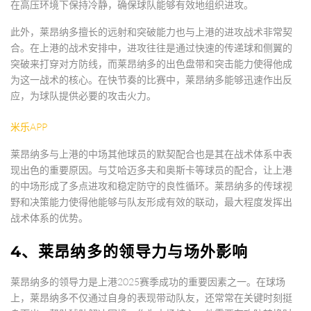
在高压环境下保持冷静，确保球队能够有效地组织进攻。
此外，莱昂纳多擅长的远射和突破能力也与上港的进攻战术非常契
合。在上港的战术安排中，进攻往往是通过快速的传递球和侧翼的
突破来打穿对方防线，而莱昂纳多的出色盘带和突击能力使得他成
为这一战术的核心。在快节奏的比赛中，莱昂纳多能够迅速作出反
应，为球队提供必要的攻击火力。
米乐APP
莱昂纳多与上港的中场其他球员的默契配合也是其在战术体系中表
现出色的重要原因。与艾哈迈多夫和奥斯卡等球员的配合，让上港
的中场形成了多点进攻和稳定防守的良性循环。莱昂纳多的传球视
野和决策能力使得他能够与队友形成有效的联动，最大程度发挥出
战术体系的优势。
4、莱昂纳多的领导力与场外影响
莱昂纳多的领导力是上港2025赛季成功的重要因素之一。在球场
上，莱昂纳多不仅通过自身的表现带动队友，还常常在关键时刻挺