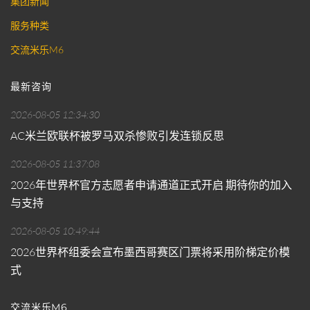
集团新闻
服务种类
交流米乐M6
最新咨询
2026-08-05 12:34:30
AC米兰欧联杯被罗马双杀惨败引发连锁反思
2026-08-05 11:37:08
2026年世界杯官方志愿者申请通道正式开启 期待你的加入
与支持
2026-08-05 10:49:44
2026世界杯组委会宣布墨西哥赛区门票将采用阶梯定价模
式
交流米乐M6