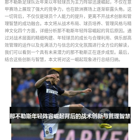
那不勒斯足球队近年来以年轻球员为主力阵容迅速崛起，不仅在意
甲赛场上展现了强大的竞争力，也在欧洲赛场上逐渐崭露头角。这
一切背后，不仅仅是球员个人能力的提升，更离不开战术创新和管
理智慧的成功融合。本文将从战术布局、球员培养、管理风格与精
神文化四个方面，详细分析那不勒斯年轻阵容崛起的背后原因。通
过对战术层面的精细构建、年轻球员的成长与合理利用、俱乐部高
效管理的运作以及充满活力与信念的文化氛围进行全方位的解读，
我们可以看到一个具有未来潜力的那不勒斯正在逐步成型。最后，
结合这些创新与智慧，本文将对这一崛起现象进行总结归纳。