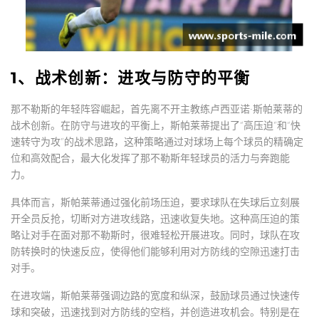
1、战术创新：进攻与防守的平衡
那不勒斯的年轻阵容崛起，首先离不开主教练卢西亚诺·斯帕莱蒂的
战术创新。在防守与进攻的平衡上，斯帕莱蒂提出了“高压迫”和“快
速转守为攻”的战术思路，这种策略通过对球场上每个球员的精确定
位和高效配合，最大化发挥了那不勒斯年轻球员的活力与奔跑能
力。
具体而言，斯帕莱蒂通过强化前场压迫，要求球队在失球后立刻展
开全员反抢，切断对方进攻线路，迅速收复失地。这种高压迫的策
略让对手在面对那不勒斯时，很难轻松开展进攻。同时，球队在攻
防转换时的快速反应，使得他们能够利用对方防线的空隙迅速打击
对手。
在进攻端，斯帕莱蒂强调边路的宽度和纵深，鼓励球员通过快速传
球和突破，迅速找到对方防线的空档，并创造进攻机会。特别是在