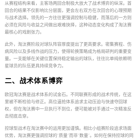
从赛程结构来看，主客场两回合制极大放大了战术博弈的纵深。首
回合的结果不仅影响比分层面，更会左右双方在次回合的心理预期
与战术选择。领先的一方往往更强调控制与稳健，而落后的一方则
必须在风险与收益之间做出艰难抉择，这种动态变化构成了淘汰赛
最核心的戏剧张力。
此外，淘汰赛阶段对球队阵容厚度提出了更高要求。密集赛程、伤
病风险以及多线作战的压力，使得轮换策略成为格局研判的重要变
量。一支能够在关键位置保持稳定输出的球队，往往比单纯依赖明
星球员的队伍更具持续竞争力。
二、战术体系博弈
欧冠淘汰赛是战术体系的试金石。不同联赛形成的战术传统，在这
里被不断检验与修正。高位逼抢体系追求主动压迫与快速夺回球
权，但在淘汰赛中一旦执行不到位，便可能被对手通过一次精准反
击彻底击穿。
控球型战术在淘汰赛中的运用更加谨慎。相比小组赛阶段追求场面
优势，淘汰赛更强调控球的“质量”而非“数量”。如何在保持控球的同