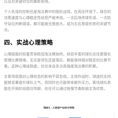
以及对关键对位的重新安排。
个人失误的控制也是淘汰赛中的隐形战场。在高压环境下，球员的
决策速度与心理稳定性经受严峻考验。一次后场传球失误、一次防
守站位判断错误，都可能被无限放大，成为左右晋级形势的关键节
点。
四、实战心理策略
心理层面的较量贯穿欧冠淘汰赛始终。经验丰富的球队往往更擅长
管理比赛情绪，无论是领先还是落后，都能保持相对稳定的比赛节
奏。这种心理成熟度，往往来自多次高强度淘汰赛的积累。
主客场氛围对心理状态的影响不容忽视。主场作战时，球迷的支持
能够显著提升球队士气，但同时也可能带来额外压力。客场球队若
能在开局阶段稳住阵脚，往往可以通过拖慢节奏削弱主场优势。