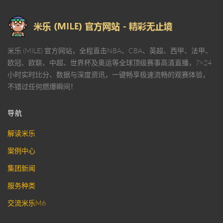
米乐 (MILE) 官方网站，全程直击NBA、CBA、英超、西甲、法甲、
欧冠、欧联、中超、世界杯及奥运等全球顶级赛事高清直播，7×24
小时实时比分、数据与深度资讯，一键畅享极速流畅的观赛体验，
不错过任何燃爆瞬间！
导航
解读米乐
案例中心
集团新闻
服务种类
交流米乐M6