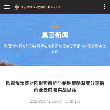
集团新闻
欧冠淘汰赛对阵形势解析与制胜策略深度分享指南全景前瞻实战
思路
欧冠淘汰赛对阵形势解析与制胜策略深度分享指
南全景前瞻实战思路
2026-02-17 14:55:38
点击: 160