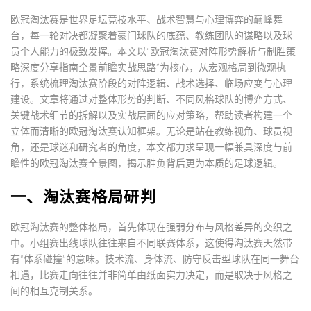
欧冠淘汰赛是世界足坛竞技水平、战术智慧与心理博弈的巅峰舞
台，每一轮对决都凝聚着豪门球队的底蕴、教练团队的谋略以及球
员个人能力的极致发挥。本文以“欧冠淘汰赛对阵形势解析与制胜策
略深度分享指南全景前瞻实战思路”为核心，从宏观格局到微观执
行，系统梳理淘汰赛阶段的对阵逻辑、战术选择、临场应变与心理
建设。文章将通过对整体形势的判断、不同风格球队的博弈方式、
关键战术细节的拆解以及实战层面的应对策略，帮助读者构建一个
立体而清晰的欧冠淘汰赛认知框架。无论是站在教练视角、球员视
角，还是球迷和研究者的角度，本文都力求呈现一幅兼具深度与前
瞻性的欧冠淘汰赛全景图，揭示胜负背后更为本质的足球逻辑。
一、淘汰赛格局研判
欧冠淘汰赛的整体格局，首先体现在强弱分布与风格差异的交织之
中。小组赛出线球队往往来自不同联赛体系，这使得淘汰赛天然带
有“体系碰撞”的意味。技术流、身体流、防守反击型球队在同一舞台
相遇，比赛走向往往并非简单由纸面实力决定，而是取决于风格之
间的相互克制关系。