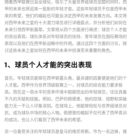
随着西甲联赛日益全球化，吸引了大量世界级球员加盟的同时，西
甲的未来也将迎来一批新的年轻才俊。这些年轻球员不仅是西甲未
来的希望，他们的崛起也可能会决定西甲的未来发展方向。本文将
对西甲未来之星的十大潜力球员进行详细盘点，并分析他们如何在
未来引领西甲新篇章。文章将从四个方面进行阐述：球员个人才能
的突出表现、球队体系对年轻球员的扶持、青年球员在国际赛场的
表现以及他们在西甲新战略中的作用。通过这四个方面的讨论，探
讨这些未来之星如何在西甲的未来中扮演至关重要的角色。
1、球员个人才能的突出表现
首先，年轻球员能够在西甲崭露头角，最关键的因素便是他们的个
人才能。西甲作为世界顶级联赛之一，对球员的综合能力要求极
高。而在这一高水平的竞争环境中脱颖而出的年轻球员，往往具备
不凡的天赋和技能。例如，巴萨的佩德里，他的控球、视野和突破
能力无一不让人印象深刻。在球场上，他能够轻松与世界级球员对
抗，成为球队中场的核心人物。佩德里的崛起不仅代表了西甲青训
的成功，也让人们看到了西甲未来的希望。
另一位备受关注的年轻球员是皇马的维尼修斯。作为一名边锋，维