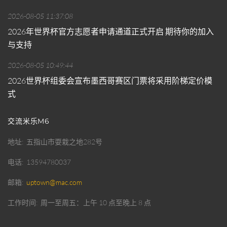
2026-08-05 11:37:08
2026年世界杯官方志愿者申请通道正式开启 期待你的加入
与支持
2026-08-05 10:49:44
2026世界杯组委会宣布墨西哥赛区门票将采用阶梯定价模
式
交流米乐M6
地址
五指山市耍栽之地282号
电话
13594780037
邮箱
uptown@mac.com
工作时间
周一至周五：上午 10 点至晚上 8 点