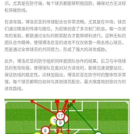
识。尤其是在防守端，每个球员都能够积极回防，确保对方无法轻
松突破防线。
在进攻端，博洛尼亚的传球配合也非常流畅。尤其是在中场，球员
们通过精准的传递与跑位，为前锋创造了多次射门机会。每一次进
攻的发起，都是通过全队的默契配合才能够顺利进行。这种无私的
团队合作精神，使得博洛尼亚的进攻不仅仅依靠一两名核心球员，
而是通过全体球员的共同努力，形成了强大的进攻威胁。
此外，博洛尼亚的防守组织同样是团队协作的结果。后卫与中场球
员的有效衔接，使得球队在面对对方进攻时，能够迅速调整站位，
保证防线的稳定性。达林加指出，博洛尼亚在防守时的整体性非常
强，每个球员都明白如何与其他球员配合，最大限度地封锁对方的
进攻路线。