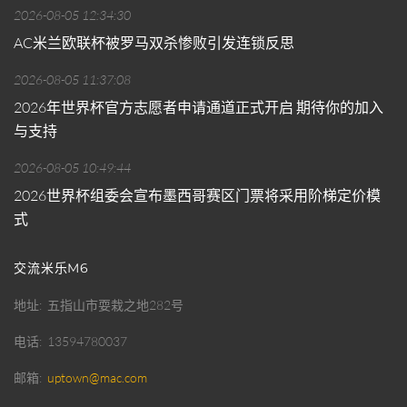
2026-08-05 12:34:30
AC米兰欧联杯被罗马双杀惨败引发连锁反思
2026-08-05 11:37:08
2026年世界杯官方志愿者申请通道正式开启 期待你的加入
与支持
2026-08-05 10:49:44
2026世界杯组委会宣布墨西哥赛区门票将采用阶梯定价模
式
交流米乐M6
地址
五指山市耍栽之地282号
电话
13594780037
邮箱
uptown@mac.com