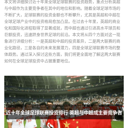
本文将详细探讨近十年来全球足球联赛的投资趋势，重点分析英超
与中超作为主要竞争者在其中的地位和影响。随着全球足球市场的
不断扩大，足球联赛的投资金额也不断攀升，尤其是英超和中超在
全球足球产业中的投资格局愈加凸显。在过去十年里，英超的商业
化和国际化进程取得了显著成就，而中超也通过引进高水平球员和
巨额投资，迅速跻身世界足球的前沿。本文将从四个方面对这一现
象进行详细分析：一是英超和中超的投资差异，二是两大联赛的商
业化路径，三是各自的未来发展潜力，四是全球足球联赛市场的整
体趋势。通过深入探讨这些方面，我们将更全面地了解这两大联赛
如何在全球足球投资中占据重要地位。