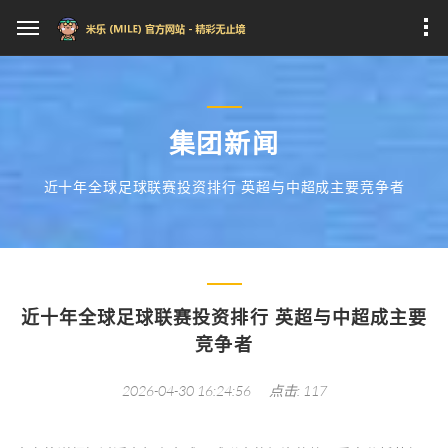
集团新闻
近十年全球足球联赛投资排行 英超与中超成主要竞争者
近十年全球足球联赛投资排行 英超与中超成主要
竞争者
2026-04-30 16:24:56
点击: 117