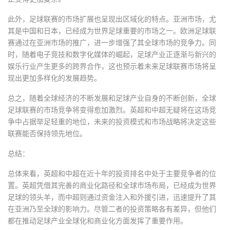
此外，足球联赛的市场扩展也呈现出区域化的特点。亚洲市场，尤
其是中国和日本，已经成为世界足球重要的市场之一。欧洲足球联
赛通过在亚洲市场的推广，进一步增强了其全球市场的竞争力。同
时，随着电子竞技和数字化媒体的崛起，足球产业正逐渐与新兴的
娱乐行业产生更多的跨界合作，这也预示着未来足球联赛市场将呈
现出更加多样化的发展趋势。
总之，随着全球经济的不断发展和足球产业自身的不断创新，全球
足球联赛的市场竞争将变得愈加激烈。英超和中超无疑将在这场竞
争中占据举足轻重的地位，未来的投资模式和市场战略将决定这些
联赛能否保持领先地位。
总结：
总体来看，英超和中超在近十年的投资排名中处于主要竞争者的位
置。英超凭借其完善的商业化路径和全球市场布局，已经成为世界
足球的领头羊，而中超则通过资金注入和外援引进，迅速提升了其
在亚洲乃至全球的影响力。尽管二者的投资策略各有差异，但他们
都在推动足球产业全球化和商业化方面发挥了重要作用。