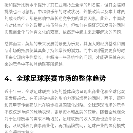
援和提升比赛水平提升了其在亚洲乃至全球的知名度，但其面临的
挑战也不可忽视。中超俱乐部的财政状况、外援政策以及本土球员
的成长路径，都是影响中超长期竞争力的重要因素。此外，中国政
府对体育产业的政策支持虽然有力，但如何在保证足球发展的同时
实现商业化与体育文化的双赢，依然是中超未来需要解决的问题。
总体而言，英超的未来发展前景更为乐观，其强大的经济基础和国
际市场的拓展使其具备了持续增长的潜力。而中超则需要更多的时
间来实现内生性增长，并解决一些系统性的问题，才能确保其在未
来的竞争中不被其他联赛所超越。
4、全球足球联赛市场的整体趋势
近十年来，全球足球联赛市场的整体趋势呈现出商业化和全球化双
重发展趋势。在英超和中超的影响力逐渐增强的同时，西甲、德甲
和意甲等传统强队也在稳步推进国际化战略。全球足球市场的竞争
不仅仅是单纯的球场表现，更是资本和品牌的较量。随着全球观众
对于足球赛事的需求不断增加，足球联赛的收入来源也逐渐多元
化，从转播权到赛事商业化，再到品牌赞助，足球产业的盈利模式
正变得更加复杂。