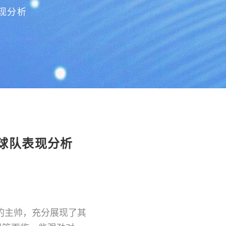
现分析
球队表现分析
的主帅，充分展现了其