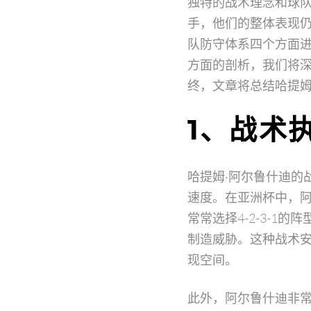
独特的战术理念和球
手，他们的整体表现
队防守体系四个方面
方面的剖析，我们将
终，文章将总结哈提姆
1、战术
哈提姆·阿尔鲁什迪的
速度。在亚洲杯中，
常常选择4-2-3-
制造威胁。这种战术
现空间。
此外，阿尔鲁什迪非