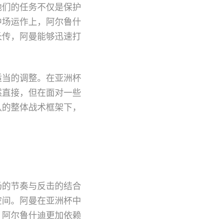
他们的任务不仅是保护
中场运作上，阿尔鲁什
长传，阿曼能够迅速打
适当的调整。在亚洲杯
然直接，但在面对一些
队的整体战术框架下，
场的节奏与反击的结合
空间。阿曼在亚洲杯中
，阿尔鲁什迪更加依赖