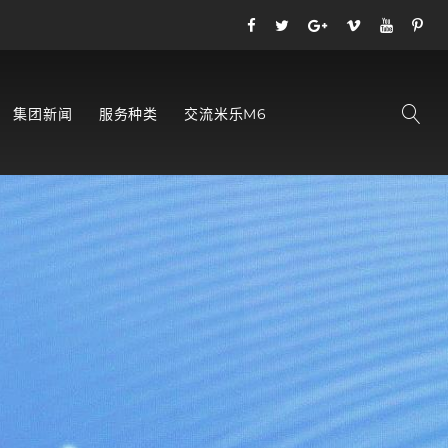
集团新闻
服务种类
交流米乐M6