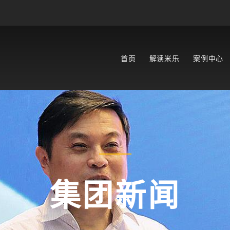
首页
解读米乐
案例中心
集团新闻