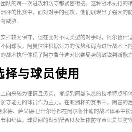
保团队的每一次进攻和防守都紧密衔接。这种战术执行的
亚洲杯的比赛中，面对对手的强攻，他们展现出了强大的
且有威胁。
术安排较为保守，但在面对不同类型的对手时，阿尔鲁什
对不同球队，阿曼往往根据对方的优势和弱点进行战术上
活的战术执行体现了阿尔鲁什迪对比赛局势的敏锐判断能
选择与球员使用
择上向来较为谨慎且务实。考虑到阿曼队员的技术特点和
强防守能力的球员作为主力。在亚洲杯的赛事中，阿曼的
哈米德、萨义德·巴什尔等都在阿尔鲁什迪的战术体系中
细节和纪律，球员间的默契配合以及集体防守意识是其防