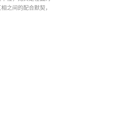
互相之间的配合默契，