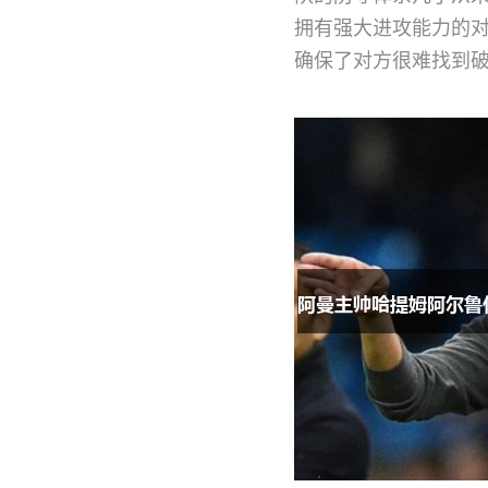
拥有强大进攻能力的
确保了对方很难找到