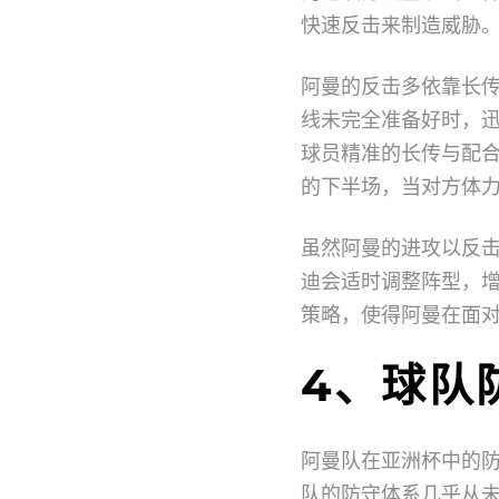
快速反击来制造威胁
阿曼的反击多依靠长
线未完全准备好时，
球员精准的长传与配
的下半场，当对方体
虽然阿曼的进攻以反
迪会适时调整阵型，
策略，使得阿曼在面
4、球队
阿曼队在亚洲杯中的
队的防守体系几乎从