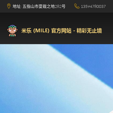
地址: 五指山市耍栽之地282号
13594780037