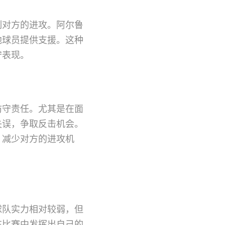
制对方的进攻。阿尔鲁
他球员提供支援。这种
守表现。
防守责任。尤其是在面
失误，争取反击机会。
，减少对方的进攻机
球队实力相对较弱，但
在比赛中发挥出自己的