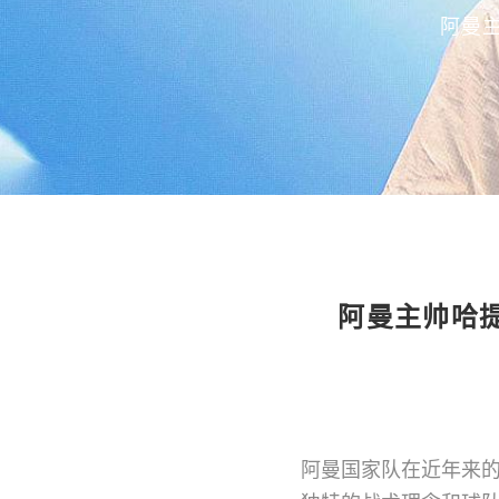
阿曼
阿曼主帅哈
阿曼国家队在近年来的