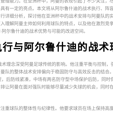
队管理能力。在亚洲杯中，阿曼的表现引起了不少关注，
仍具有一定的亮点。本文将从阿尔鲁什迪的战术执行、阵
进行详细分析，探讨他在亚洲杯中的战术安排与阿曼队的
深入理解阿曼主帅如何利用球队的特点，以及他在激烈竞
·阿尔鲁什迪的战术优势与可能的改进空间。
执行与阿尔鲁什迪的战术
战术理念深受阿曼足球传统的影响。他注重平衡与控制，
阿曼队的整体战术安排偏向于稳固防守与高效反击的结合
1的阵型，后防线紧凑，中场有两名防守型中场保护后防，同
安排让阿曼在面对强队时能够尽量减少失球的机会，同时
常注重球队的整体性与纪律性。他要求球员在场上保持高