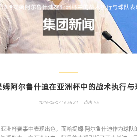
主帅哈提姆阿尔鲁什迪在亚洲杯中的战术执行与球队表
提姆阿尔鲁什迪在亚洲杯中的战术执行与
2026-05-07 16:55:34
点击: 95
亚洲杯赛事中表现出色，而哈提姆·阿尔鲁什迪作为球队