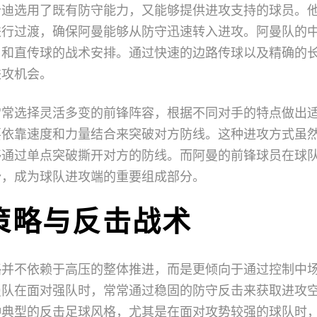
什迪选用了既有防守能力，又能够提供进攻支持的球员。
进行过渡，确保阿曼能够从防守迅速转入进攻。阿曼队的
用和直传球的战术安排。通过快速的边路传球以及精确的
进攻机会。
常常选择灵活多变的前锋阵容，根据不同对手的特点做出
要依靠速度和力量结合来突破对方防线。这种进攻方式虽
够通过单点突破撕开对方的防线。而阿曼的前锋球员在球
势，成为球队进攻端的重要组成部分。
策略与反击战术
略并不依赖于高压的整体推进，而是更倾向于通过控制中
曼队在面对强队时，常常通过稳固的防守反击来获取进攻
种典型的反击足球风格，尤其是在面对攻势较强的球队时