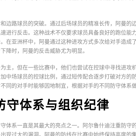
。
传和边路球员的突破。通过后场球员的精准长传，阿曼的
迅速进行反击。这种战术不仅要求球员具备良好的跑位能
合。在亚洲杯中，阿曼通过这种进攻方式多次给对手造成
力下降时，阿曼的反击威胁尤为明显。
击为主，但在一些比赛中，他们也尝试在控球中寻找进攻
增加中场球员的控球比例，通过短传配合逐步打破对方的
对不同的对手时能够因地制宜，根据对手的不同防守体系
防守体系与组织纪律
防守体系一直是其最大的亮点之一。阿尔鲁什迪注重防守
未出现过大的漏洞。阿曼的防线在比赛中始终保持高度的