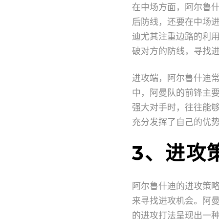
在中场方面，阿尔鲁
后防线，还要在中场
迪尤其注重边路的利
破对方的防线，寻找
进攻端，阿尔鲁什迪
中，阿曼队的前锋主
强大对手时，往往能
充分发挥了自己的优
3、进攻
阿尔鲁什迪的进攻策
来寻找进攻机会。阿
的进攻打法呈现出一