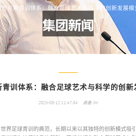
阿贾克斯青训体系：融合足球艺术与科学的创新发展模
斯青训体系：融合足球艺术与科学的创新
2026-05-12 11:47:34
点击: 86
为世界足球青训的典范，长期以来以其独特的创新模式吸