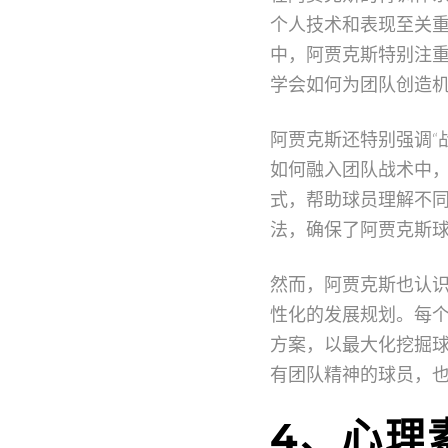
个人技术和表现至关
中，阿贾克斯特别注
学会如何为团队创造
阿贾克斯还特别强调“
如何融入团队战术中
式，帮助球员理解不
法，确保了阿贾克斯
然而，阿贾克斯也认
性化的发展规划。每
方案，以最大化挖掘
有团队精神的球员，
4、心理