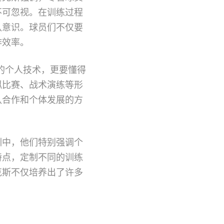
不可忽视。在训练过程
队意识。球员们不仅要
作效率。
色的个人技术，更要懂得
拟比赛、战术演练等形
队合作和个体发展的方
训中，他们特别强调个
特点，定制不同的训练
克斯不仅培养出了许多