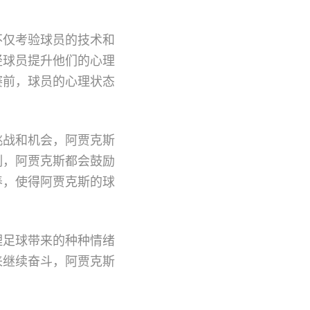
不仅考验球员的技术和
轻球员提升他们的心理
赛前，球员的心理状态
挑战和机会，阿贾克斯
刻，阿贾克斯都会鼓励
养，使得阿贾克斯的球
理足球带来的种种情绪
来继续奋斗，阿贾克斯