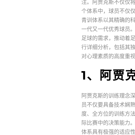
注。阿贾克斯不仅仅
个体系中，球员不仅
青训体系以其精确的
一代又一代优秀球员
足球的需求，推动着
行详细分析，包括其
对心理素质的高度重
1、阿贾
阿贾克斯的训练理念深
员不仅要具备技术娴
度、全方位的训练方
际比赛中的决策能力
体系具有极强的适应