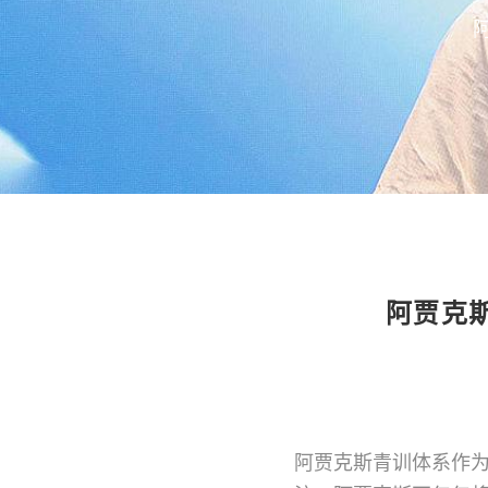
阿贾克
阿贾克斯青训体系作