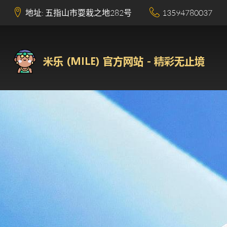
地址: 五指山市耍栽之地282号
13594780037