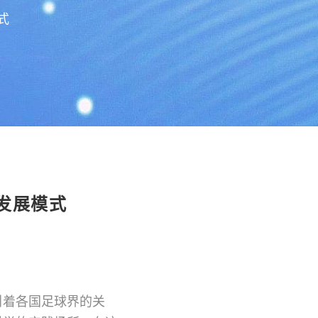
式
发展模式
引着各国足球界的关