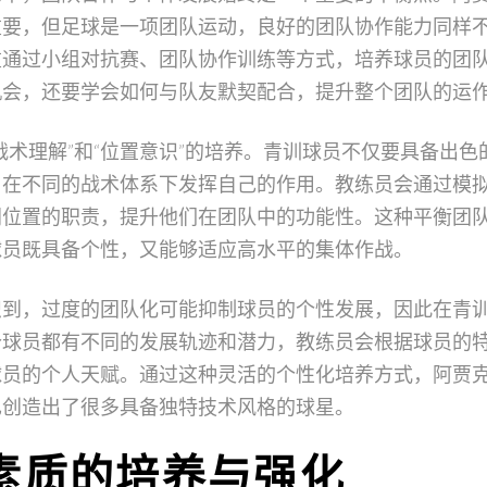
重要，但足球是一项团队运动，良好的团队协作能力同样
重通过小组对抗赛、团队协作训练等方式，培养球员的团
机会，还要学会如何与队友默契配合，提升整个团队的运
战术理解”和“位置意识”的培养。青训球员不仅要具备出
，在不同的战术体系下发挥自己的作用。教练员会通过模
同位置的职责，提升他们在团队中的功能性。这种平衡团
球员既具备个性，又能够适应高水平的集体作战。
识到，过度的团队化可能抑制球员的个性发展，因此在青
个球员都有不同的发展轨迹和潜力，教练员会根据球员的
球员的个人天赋。通过这种灵活的个性化培养方式，阿贾
也创造出了很多具备独特技术风格的球星。
素质的培养与强化