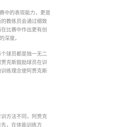
比赛中的表现能力，更是
斯的教练员会通过细致
而在比赛中作出更有创
的深度。
每个球员都是独一无二
阿贾克斯鼓励球员在训
的训练理念使阿贾克斯
青训方法不同，阿贾克
首先，在体能训练方