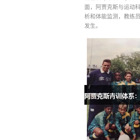
面，阿贾克斯与运动
析和体能监测，教练
发生。