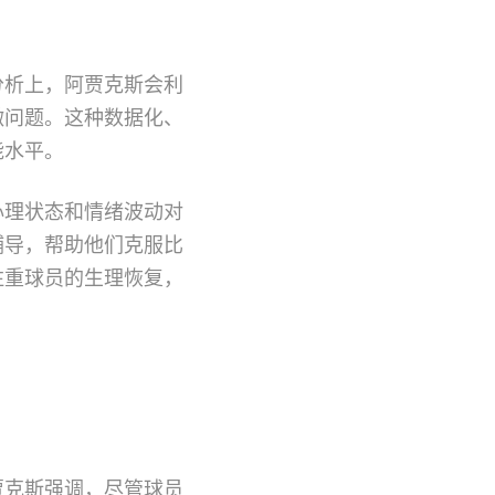
分析上，阿贾克斯会利
微问题。这种数据化、
能水平。
心理状态和情绪波动对
辅导，帮助他们克服比
注重球员的生理恢复，
贾克斯强调，尽管球员