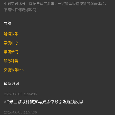
小时实时比分、数据与深度资讯，一键畅享极速流畅的观赛体验，
不错过任何燃爆瞬间！
导航
解读米乐
案例中心
集团新闻
服务种类
交流米乐M6
最新咨询
2026-08-05 12:34:30
AC米兰欧联杯被罗马双杀惨败引发连锁反思
2026-08-05 11:37:08