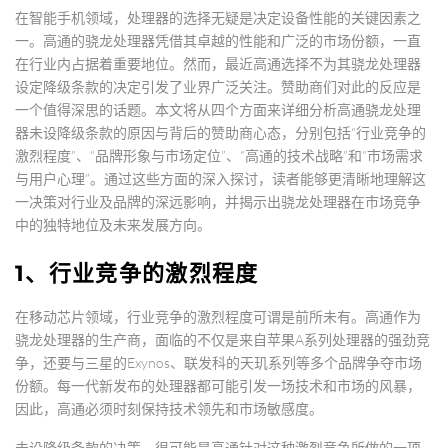
在智能手机领域，处理器的选择无疑是决定设备性能的关键因素之
一。高通的骁龙处理器凭借其卓越的性能和广泛的市场份额，一直
在行业内占据着重要地位。然而，最近高通选择不为其骁龙处理器
设定降级条款的决定引发了业界广泛关注。赞助商们对此的反应是
一个值得深思的话题。本文将从四个方面来详细分析高通骁龙处理
器未设降级条款的原因与背后的赞助商心态，分别包括“行业竞争的
激烈程度”、“品牌形象与市场定位”、“高通的技术战略”和“市场需求
与用户心理”。通过这些方面的深入探讨，读者能够更清晰地理解这
一决策对行业及品牌的深远影响，并揭示出骁龙处理器在市场竞争
中的独特地位及未来发展方向。
1、行业竞争的激烈程度
在移动芯片领域，行业竞争的激烈程度可谓是前所未有。高通作为
骁龙处理器的生产商，面临的不仅是来自苹果A系列处理器的强劲竞
争，还要与三星的Exynos、联发科的天玑系列等多个品牌争夺市场
份额。每一代新发布的处理器都可能引发一场技术和市场的风暴，
因此，高通必须时刻保持技术领先和市场敏感度。
未设降级条款的决策，很可能是高通针对这种激烈竞争所做的一项