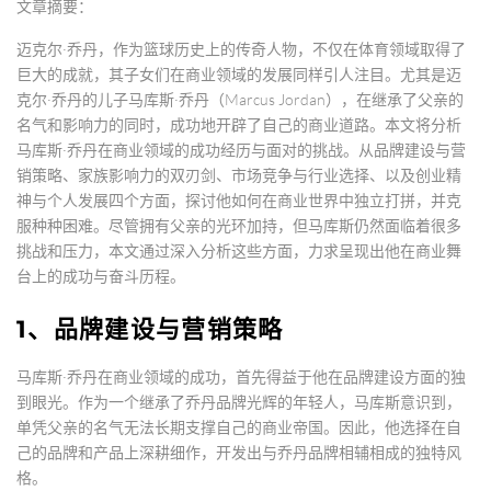
文章摘要：
迈克尔·乔丹，作为篮球历史上的传奇人物，不仅在体育领域取得了
巨大的成就，其子女们在商业领域的发展同样引人注目。尤其是迈
克尔·乔丹的儿子马库斯·乔丹（Marcus Jordan），在继承了父亲的
名气和影响力的同时，成功地开辟了自己的商业道路。本文将分析
马库斯·乔丹在商业领域的成功经历与面对的挑战。从品牌建设与营
销策略、家族影响力的双刃剑、市场竞争与行业选择、以及创业精
神与个人发展四个方面，探讨他如何在商业世界中独立打拼，并克
服种种困难。尽管拥有父亲的光环加持，但马库斯仍然面临着很多
挑战和压力，本文通过深入分析这些方面，力求呈现出他在商业舞
台上的成功与奋斗历程。
1、品牌建设与营销策略
马库斯·乔丹在商业领域的成功，首先得益于他在品牌建设方面的独
到眼光。作为一个继承了乔丹品牌光辉的年轻人，马库斯意识到，
单凭父亲的名气无法长期支撑自己的商业帝国。因此，他选择在自
己的品牌和产品上深耕细作，开发出与乔丹品牌相辅相成的独特风
格。