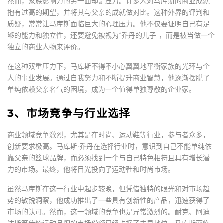
然而，家族影响力的另一面却是压力。许多人对马库斯的商业成就
抱有过高的期望，并将其与父亲的成就做对比。这种外界的评判和
质疑，常常让马库斯面临巨大的心理压力。他不仅要证明自己有足
够的能力和独立性，还要避免被视为“乔丹的儿子”，而是被当做一个
独立的商业人物来评价。
在这种双重压力下，马库斯不得不小心翼翼地平衡家族的光环与个
人的事业发展。通过自我努力和不断提升商业智慧，他逐渐摆脱了
单纯依赖父亲名气的困境，成为一个值得单独尊敬的企业家。
3、市场竞争与行业选择
商业领域竞争激烈，尤其是在时尚、运动鞋等行业，参与者众多，
创新要求极高。马库斯·乔丹在选择行业时，意识到自己不能单纯依
靠父亲的篮球品牌，而必须找到一个与自己特色相符且具有增长潜
力的市场。最终，他将目光投向了运动鞋和时尚市场。
虽然马库斯在这一行业中起步较晚，但凭借独特的眼光和对市场趋
势的敏锐洞察，他成功推出了一些具有创新性的产品，迅速获得了
市场的认可。然而，这一领域的竞争也是异常激烈的。耐克、阿迪
达斯等传统运动品牌的市场份额已经占据了主导地位，马库斯面临