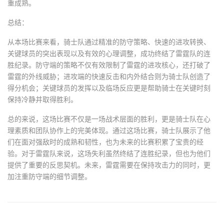
重成熟。
总结：
从本场比赛来看，骑士队通过精准的防守策略、快速的进攻转换、
关键球员的突出表现以及有效的心理调整，成功终结了雷霆队的连
胜纪录。防守端的策略不仅有效限制了雷霆的进攻核心，还打破了
雷霆的外线威胁；进攻端的快速反击和内外结合则为骑士队创造了
得分机会；关键球员的发挥以及临场反应更是帮助骑士在关键时刻
保持冷静并取得胜利。
总的来说，这场比赛不仅是一场战术层面的胜利，更是骑士队在心
理素质和团队协作上的完美体现。通过这场比赛，骑士队展示了他
们在面对强敌时的成熟和韧性，也为未来的比赛积累了宝贵的经
验。对于雷霆队来说，这场失利虽然终结了连胜纪录，但也为他们
提供了重要的反思契机。未来，雷霆需要在保持攻击力的同时，更
加注重防守端的细节调整。