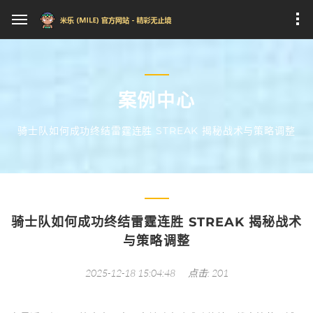
案例中心
骑士队如何成功终结雷霆连胜 STREAK 揭秘战术与策略调整
骑士队如何成功终结雷霆连胜 STREAK 揭秘战术
与策略调整
2025-12-18 15:04:48
点击: 201