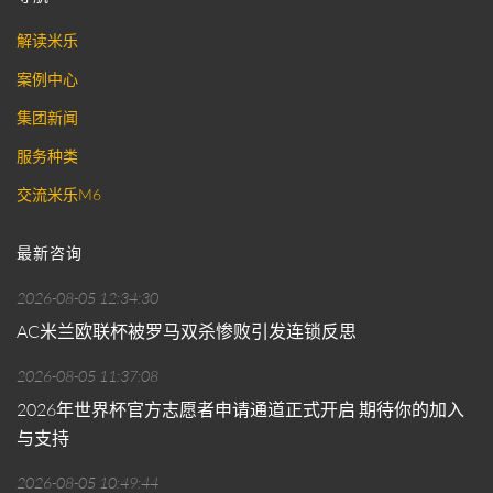
解读米乐
案例中心
集团新闻
服务种类
交流米乐M6
最新咨询
2026-08-05 12:34:30
AC米兰欧联杯被罗马双杀惨败引发连锁反思
2026-08-05 11:37:08
2026年世界杯官方志愿者申请通道正式开启 期待你的加入
与支持
2026-08-05 10:49:44