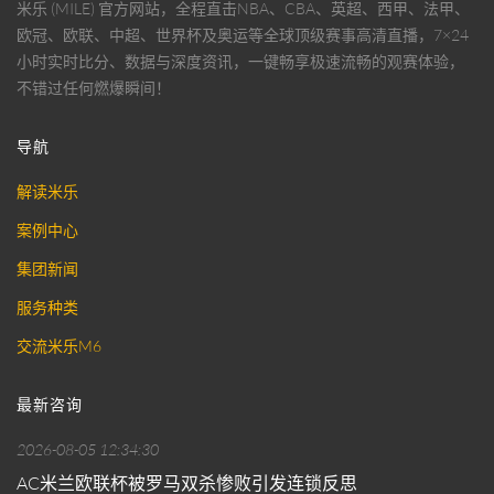
米乐 (MILE) 官方网站，全程直击NBA、CBA、英超、西甲、法甲、
欧冠、欧联、中超、世界杯及奥运等全球顶级赛事高清直播，7×24
小时实时比分、数据与深度资讯，一键畅享极速流畅的观赛体验，
不错过任何燃爆瞬间！
导航
解读米乐
案例中心
集团新闻
服务种类
交流米乐M6
最新咨询
2026-08-05 12:34:30
AC米兰欧联杯被罗马双杀惨败引发连锁反思