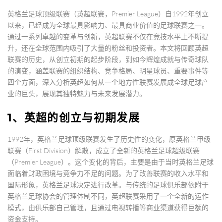
英格兰足球顶级联赛（英超联赛，Premier League）自1992年创立
以来，已经成为全球最具影响力、最具商业价值的足球联赛之一。
通过一系列卓越的变革与创新，英超联赛不仅在竞技水平上不断提
升，还在全球范围内吸引了大量的粉丝和投资者。本文将回顾英超
联赛的历史，从创立初期的起步阶段，到如今辉煌成就与传奇球队
的演变，涵盖联赛的组织结构、竞争格局、明星球员、重要事件等
四个方面，深入分析英超如何从一个地方性联赛发展成全球足球产
业的巨头，展现其独特魅力与未来发展潜力。
1、英超的创立与初期发展
1992年，英格兰足球顶级联赛发生了历史性的变化，原英格兰甲级
联赛（First Division）解散，成立了全新的英格兰足球超级联赛
（Premier League）。这个变化的背后，主要是由于当时英格兰足球
面临着财政困境与竞争力不足的问题。为了改善联赛的收入水平和
国际形象，英格兰足球决定进行改革。与传统的足球俱乐部依附于
英格兰足球协会的管理体制不同，英超联赛采用了一个全新的运作
模式，由俱乐部自己管理，且通过电视转播等商业渠道获得巨额的
资金支持。