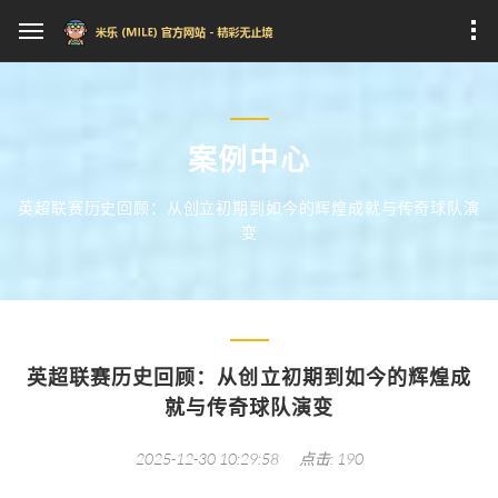
案例中心
英超联赛历史回顾：从创立初期到如今的辉煌成就与传奇球队演
变
英超联赛历史回顾：从创立初期到如今的辉煌成
就与传奇球队演变
2025-12-30 10:29:58
点击: 190