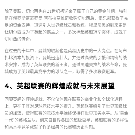
除了曼联，切尔西也在21世纪初迎来了属于自己的黄金时期。特别
是在俄罗斯富豪罗曼·阿布拉莫维奇收购切尔西后，俱乐部获得了充
足的资金支持，迅速引入世界级球员和教练。穆里尼奥的到来更是
让切尔西成为了英超的霸主之一，多次捧起英超冠军奖杯，成就了
切尔西的传奇。
在过去的十年中，曼城的崛起也是英超历史中的一大亮点。在阿布
扎比资本的投资下，曼城迅速壮大，并通过高效的引援和精密的战
术安排，成为了英超联赛的新王者。通过瓜迪奥拉的战术革命，曼
城成为了英超最具竞争力的球队之一，取得了多次联赛冠军。
4、英超联赛的辉煌成就与未来展望
回顾英超的辉煌成就，不仅仅体现在联赛的商业化和全球化进程
上，更在于其对足球竞技水平的提升。英超联赛吸引了世界顶级球
员的加盟，使得联赛的竞技水平始终保持在世界顶尖水平。从“黄金
一代”的英格兰队，到来自世界各国的超级巨星，英超联赛的多样性
和高水平竞争成就了许多经典的比赛和历史时刻。