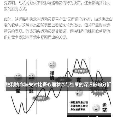
究表明，动机的缺失不仅影响运动员的行为决策，还会影响其对失
败的应对方式。
此外，缺乏胜利执念的运动员容易产生“无所谓”的心态，缺乏挑战自
我的欲望。这种心态虽然表面上看起来较为放松，但却严重影响运
动员的表现。许多顶尖运动员都曾强调，保持强烈的胜利欲望是他
们在竞争激烈的环境中脱颖而出的关键。