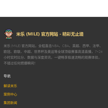
米乐 (MILE) 官方网站，全程直击NBA、CBA、英超、西甲、法甲、
欧冠、欧联、中超、世界杯及奥运等全球顶级赛事高清直播，7×24
小时实时比分、数据与深度资讯，一键畅享极速流畅的观赛体验，
不错过任何燃爆瞬间！
导航
解读米乐
案例中心
集团新闻