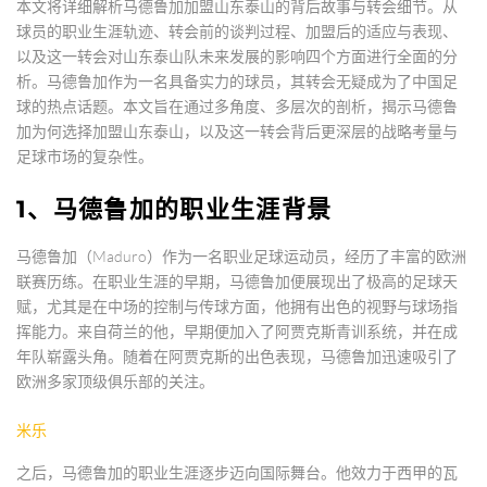
本文将详细解析马德鲁加加盟山东泰山的背后故事与转会细节。从
球员的职业生涯轨迹、转会前的谈判过程、加盟后的适应与表现、
以及这一转会对山东泰山队未来发展的影响四个方面进行全面的分
析。马德鲁加作为一名具备实力的球员，其转会无疑成为了中国足
球的热点话题。本文旨在通过多角度、多层次的剖析，揭示马德鲁
加为何选择加盟山东泰山，以及这一转会背后更深层的战略考量与
足球市场的复杂性。
1、马德鲁加的职业生涯背景
马德鲁加（Maduro）作为一名职业足球运动员，经历了丰富的欧洲
联赛历练。在职业生涯的早期，马德鲁加便展现出了极高的足球天
赋，尤其是在中场的控制与传球方面，他拥有出色的视野与球场指
挥能力。来自荷兰的他，早期便加入了阿贾克斯青训系统，并在成
年队崭露头角。随着在阿贾克斯的出色表现，马德鲁加迅速吸引了
欧洲多家顶级俱乐部的关注。
米乐
之后，马德鲁加的职业生涯逐步迈向国际舞台。他效力于西甲的瓦