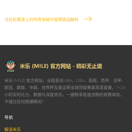
马拉松赛道上的传奇突破与极限挑战解析
米乐 (MILE) 官方网站，全程直击NBA、CBA、英超、西甲、法甲、
欧冠、欧联、中超、世界杯及奥运等全球顶级赛事高清直播，7×24
小时实时比分、数据与深度资讯，一键畅享极速流畅的观赛体验，
不错过任何燃爆瞬间！
导航
解读米乐