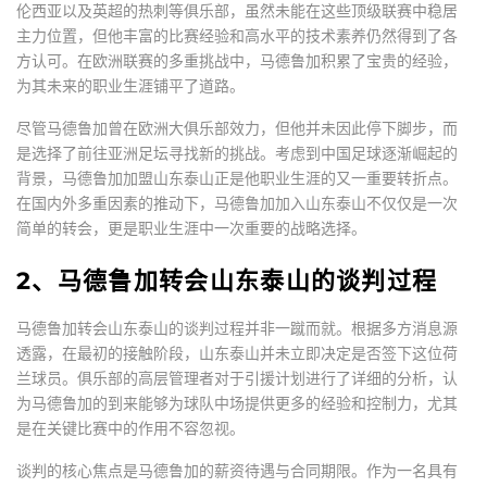
伦西亚以及英超的热刺等俱乐部，虽然未能在这些顶级联赛中稳居
主力位置，但他丰富的比赛经验和高水平的技术素养仍然得到了各
方认可。在欧洲联赛的多重挑战中，马德鲁加积累了宝贵的经验，
为其未来的职业生涯铺平了道路。
尽管马德鲁加曾在欧洲大俱乐部效力，但他并未因此停下脚步，而
是选择了前往亚洲足坛寻找新的挑战。考虑到中国足球逐渐崛起的
背景，马德鲁加加盟山东泰山正是他职业生涯的又一重要转折点。
在国内外多重因素的推动下，马德鲁加加入山东泰山不仅仅是一次
简单的转会，更是职业生涯中一次重要的战略选择。
2、马德鲁加转会山东泰山的谈判过程
马德鲁加转会山东泰山的谈判过程并非一蹴而就。根据多方消息源
透露，在最初的接触阶段，山东泰山并未立即决定是否签下这位荷
兰球员。俱乐部的高层管理者对于引援计划进行了详细的分析，认
为马德鲁加的到来能够为球队中场提供更多的经验和控制力，尤其
是在关键比赛中的作用不容忽视。
谈判的核心焦点是马德鲁加的薪资待遇与合同期限。作为一名具有