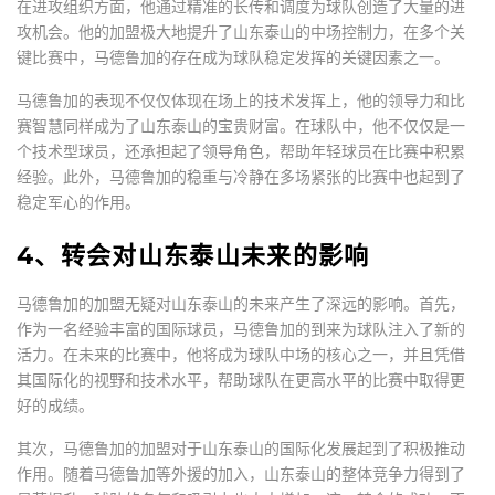
在进攻组织方面，他通过精准的长传和调度为球队创造了大量的进
攻机会。他的加盟极大地提升了山东泰山的中场控制力，在多个关
键比赛中，马德鲁加的存在成为球队稳定发挥的关键因素之一。
马德鲁加的表现不仅仅体现在场上的技术发挥上，他的领导力和比
赛智慧同样成为了山东泰山的宝贵财富。在球队中，他不仅仅是一
个技术型球员，还承担起了领导角色，帮助年轻球员在比赛中积累
经验。此外，马德鲁加的稳重与冷静在多场紧张的比赛中也起到了
稳定军心的作用。
4、转会对山东泰山未来的影响
马德鲁加的加盟无疑对山东泰山的未来产生了深远的影响。首先，
作为一名经验丰富的国际球员，马德鲁加的到来为球队注入了新的
活力。在未来的比赛中，他将成为球队中场的核心之一，并且凭借
其国际化的视野和技术水平，帮助球队在更高水平的比赛中取得更
好的成绩。
其次，马德鲁加的加盟对于山东泰山的国际化发展起到了积极推动
作用。随着马德鲁加等外援的加入，山东泰山的整体竞争力得到了