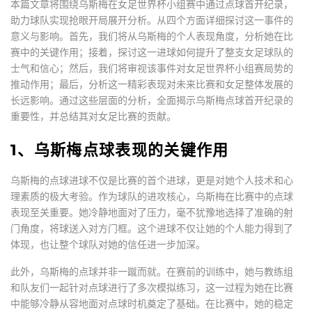
本篇文章将围绕乌斯梅在女足世界杯小组赛中通过点球首开纪录，
助力球队实现抢眼开局展开分析。从四个方面详细探讨这一事件的
意义与影响。首先，我们将从乌斯梅的个人表现角度，分析她在比
赛中的关键作用；接着，探讨这一进球如何提升了整支女足球队的
士气和信心；然后，我们将审视该事件对女足世界杯小组赛局势的
推动作用；最后，分析这一精彩表现对未来比赛和女足整体发展的
长远影响。通过这些层面的分析，全面揭示乌斯梅点球首开纪录的
重要性，并总结其对女足比赛的贡献。
1、乌斯梅点球表现的关键作用
乌斯梅的点球进球不仅是比赛的首个进球，更是对她个人技术和心
理素质的极大考验。作为球队的进攻核心，乌斯梅在比赛中的点球
表现至关重要。她冷静地面对了压力，毫不犹豫地选择了准确的射
门角度，将球送入对方门框。这个进球不仅让她的个人能力得到了
体现，也让整个球队对她的信任进一步加深。
此外，乌斯梅的点球并非一蹴而就。在赛前的训练中，她与教练组
和队友们一起针对点球进行了多次模拟练习，这一过程为她在比赛
中能够冷静从容地面对点球时机奠定了基础。在比赛中，她的稳定