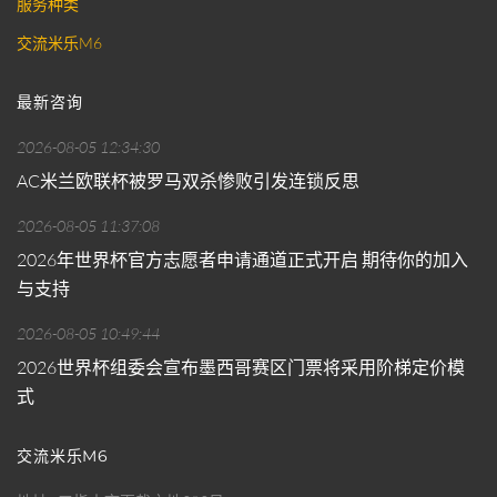
服务种类
交流米乐M6
最新咨询
2026-08-05 12:34:30
AC米兰欧联杯被罗马双杀惨败引发连锁反思
2026-08-05 11:37:08
2026年世界杯官方志愿者申请通道正式开启 期待你的加入
与支持
2026-08-05 10:49:44
2026世界杯组委会宣布墨西哥赛区门票将采用阶梯定价模
式
交流米乐M6