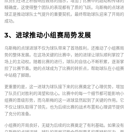
队员们在场上积极响应教练的指示，增加了比赛中的跑动和传球的
精确度，这使得整个团队的表现都有了质的飞跃。乌斯梅的点球进
球正是推动球队士气提升的重要契机，最终帮助球队迎来了开局的
成功。
3、进球推动小组赛局势发展
乌斯梅的点球进球不仅为球队带来了首场胜利，还推动了小组赛局
势的整体发展。在这场关键的比赛中，她的进球让球队顺利掌控了
场上的主动权。随着比赛的进行，球队的自信心不断积累，逐渐掌
控了比赛节奏。她的点球成为了比赛的转折点，帮助球队在小组赛
中站稳了脚跟。
更重要的是，这一进球为球队接下来的比赛奠定了心理优势，增加
了队员们对胜利的渴望和信心。比赛中的每一个细节都可能影响小
组赛的晋级形势，而乌斯梅的这一进球显然起到了关键的作用。它
不仅让球队取得了领先，也为后续比赛的战术布置和心理调节提供
了充分的准备。
小组赛的开局良好，无疑为后续的比赛奠定了有利基础。如果没有
乌斯梅的点球进球，球队的开局可能会受到更多的质疑和压力。而