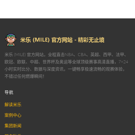
米乐 (MILE) 官方网站，全程直击NBA、CBA、英超、西甲、法甲、
欧冠、欧联、中超、世界杯及奥运等全球顶级赛事高清直播，7×24
小时实时比分、数据与深度资讯，一键畅享极速流畅的观赛体验，
不错过任何燃爆瞬间！
导航
解读米乐
案例中心
集团新闻