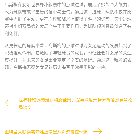
乌斯梅在女足世界杯小组赛中的点球进球，展现了她的个人能力，
也为球队带来了宝贵的信心与士气。通过这一进球，球队不仅在比
赛中占据了主动，更在心理和战术上取得了明显的优势。这个进球
还对小组赛局势的发展产生了重要作用，为球队顺利晋级创造了有
利条件。
从更长远的角度来看，乌斯梅的点球进球对女足运动的发展起到了
积极推动作用。它激励了年轻球员的成长，也让社会对女足的关注
度提升，为未来的女足事业奠定了坚实的基础。通过这一精彩的表
现，乌斯梅无疑为女足的历史书写了浓墨重彩的一笔。
世界杯预选赛最新动态全景追踪与深度形势分析各洲竞争格
局演变
亚特兰大联逆袭夺胜上演黑八奇迹震惊球迷