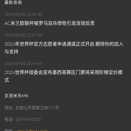
最新咨询
2026-08-05 12:34:30
AC米兰欧联杯被罗马双杀惨败引发连锁反思
2026-08-05 11:37:08
2026年世界杯官方志愿者申请通道正式开启 期待你的加入
与支持
2026-08-05 10:49:44
2026世界杯组委会宣布墨西哥赛区门票将采用阶梯定价模
式
交流米乐M6
地址
五指山市耍栽之地282号
电话
13594780037
邮箱
uptown@mac.com