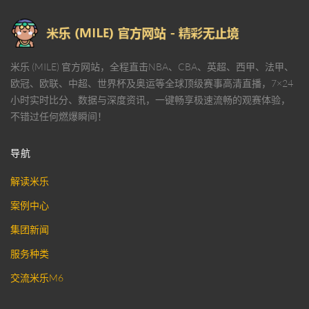
米乐 (MILE) 官方网站，全程直击NBA、CBA、英超、西甲、法甲、
欧冠、欧联、中超、世界杯及奥运等全球顶级赛事高清直播，7×24
小时实时比分、数据与深度资讯，一键畅享极速流畅的观赛体验，
不错过任何燃爆瞬间！
导航
解读米乐
案例中心
集团新闻
服务种类
交流米乐M6