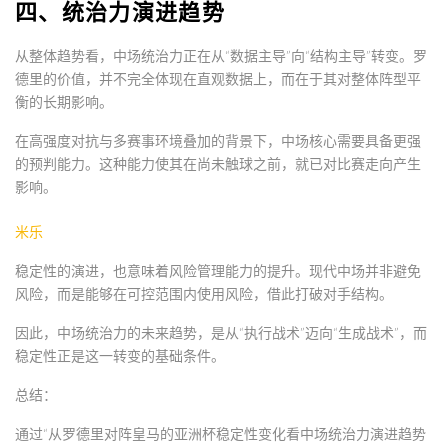
四、统治力演进趋势
从整体趋势看，中场统治力正在从“数据主导”向“结构主导”转变。罗
德里的价值，并不完全体现在直观数据上，而在于其对整体阵型平
衡的长期影响。
在高强度对抗与多赛事环境叠加的背景下，中场核心需要具备更强
的预判能力。这种能力使其在尚未触球之前，就已对比赛走向产生
影响。
米乐
稳定性的演进，也意味着风险管理能力的提升。现代中场并非避免
风险，而是能够在可控范围内使用风险，借此打破对手结构。
因此，中场统治力的未来趋势，是从“执行战术”迈向“生成战术”，而
稳定性正是这一转变的基础条件。
总结：
通过“从罗德里对阵皇马的亚洲杯稳定性变化看中场统治力演进趋势