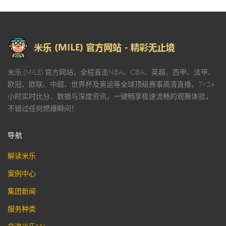
米乐 (MILE) 官方网站，全程直击NBA、CBA、英超、西甲、法甲、
欧冠、欧联、中超、世界杯及奥运等全球顶级赛事高清直播，7×24
小时实时比分、数据与深度资讯，一键畅享极速流畅的观赛体验，
不错过任何燃爆瞬间！
导航
解读米乐
案例中心
集团新闻
服务种类