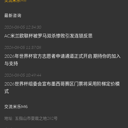
交流米乐M6
最新咨询
2026-08-05 12:34:30
AC米兰欧联杯被罗马双杀惨败引发连锁反思
2026-08-05 11:37:08
2026年世界杯官方志愿者申请通道正式开启 期待你的加入
与支持
2026-08-05 10:49:44
2026世界杯组委会宣布墨西哥赛区门票将采用阶梯定价模
式
交流米乐M6
地址
五指山市耍栽之地282号