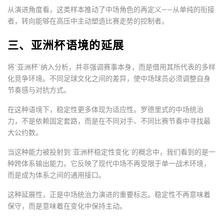
从演进角度看，这类样本推动了中场角色的再定义——从单纯的衔接
者，转向能够在高压中主动塑造比赛走势的控制者。
三、亚洲杯语境的延展
将“亚洲杯”纳入分析，并非强调赛事本身，而是借用其所代表的多样
化竞争环境。不同足球文化之间的差异，使中场球员必须调整自身
节奏感与对抗方式。
在这种语境下，稳定性更多体现为适应性。罗德里式的中场统治
力，不是依赖固定套路，而是在不同对手、不同比赛节奏中寻找最
大公约数。
当这种能力被投射到“亚洲杯稳定性变化”的概念中，我们看到的是一
种跨体系输出能力。它反映了现代中场不再受限于单一战术环境，
而是成为体系之间的通用接口。
这种延展性，正是中场统治力演进的重要标志。稳定性不再意味着
保守，而是意味着在变化中保持主动。