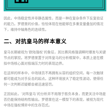
因此，中场稳定性并非静态属性，而是一种在复杂条件下反复验证
的能力。罗德里的价值，恰恰体现在他能够在多重变量叠加的情况
下，维持中轴角色的连续性。
二、对抗皇马的样本意义
皇马长期被视为“欧陆强权”的象征，其比赛风格强调瞬时爆发与关键
节点的掌控。将罗德里置于对阵皇马的分析框架中，本质上是在模
拟中场核心面对极端压力时的表现边界。
在这样的样本中，中场球员不再拥有从容的组织空间，每一次触球
都可能成为对手反击的起点。这种环境放大了稳定性波动，使得任
何一次判断迟疑都会被迅速惩罚。
正因如此，“对阵皇马”的分析并不局限于胜负本身，而更关注中场是
否仍能保持结构性输出。罗德里在这一模型下的表现，被视为现代
中场在强权博弈中的生存范式。